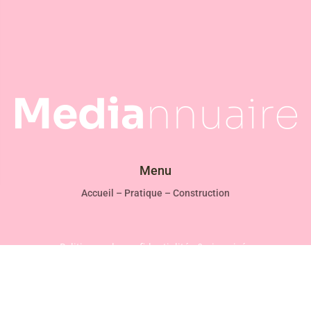
Media
nnuaire
Menu
Accueil
–
Pratique
–
Construction
Politiques de confidentialités & vie privée
Mentions légales
2025 © Tous droits réservés – Site internet réalisé par L’agence w