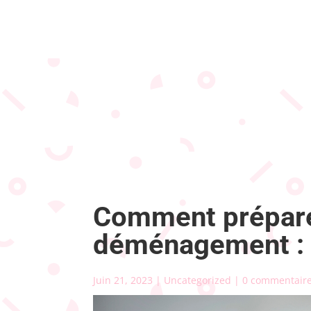
Comment prépare
déménagement : 
Juin 21, 2023
|
Uncategorized
|
0 commentair